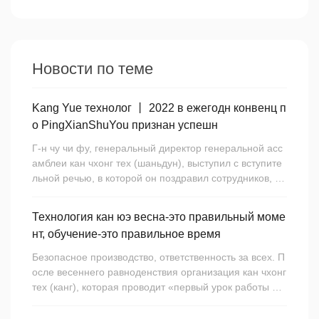
Новости по теме
Kang Yue технолог 丨 2022 в ежегодн конвенц п
о PingXianShuYou признан успешн
Г-н чу чи фу, генеральный директор генеральной асс
амблеи кан чхонг тех (шаньдун), выступил с вступите
льной речью, в которой он поздравил сотрудников, по
лучивших награду в категории 2022 года, с проведени
ем планируемого развертывания и с требованиями к
Технология кан юэ весна-это правильный моме
работе для всех сотрудников. Уверен, в 2023 году кан
нт, обучение-это правильное время
г-хай-тек совершит новую блестящую работу. И приг
ласим делегатов, получивших хорошие награды, для
Безопасное производство, ответственность за всех. П
личного обмена и заявления.
осле весеннего равноденствия организация кан чхонг
тех (канг), которая проводит «первый урок работы по
сле обеда», обучение по вопросам безопасности и т.
д., направлена на то, чтобы стабилизировать ментал