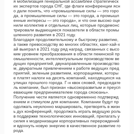
я мобилизация генеральной ассамблеи стратегическ
их экспертов города СНГ, где флаги конференции ясн
о дали понять, что «промышленные силы — это горо
да, а промышленные силы — это города, а промышл
енные интересы — это города», и что они высоко оце
нили коллектив и отдельных лиц, которые продемонс
трировали выдающиеся показатели в области промы
шленного развития в 2021 году.
Благодаря продолжительному и быстрому развитию,
а также превосходству во многих областях, канг-хай-х
ай выиграл в 2021 году ряд наград, связанных с высо
ким уровнем преобразования в области пекинской пр
омышленности, интеллектуальным производством ве
дущих предприятий, двунаправленным производство
м, двукратным привлечением к работе ведущих пред
приятий, зеленым развитием, корпорациями, которы
е платят налоги на десять компаний, находящихся на
улицах прошлого города. Г-н квок сяовей, председате
ль компании, был признан «высокоразвитым и преусп
евающим предпринимателем города сяоюань».
Получение чести является одновременно подтвержд
ением и стимулом для компании. Компании будут пр
одолжать неуклонно маршировать, претворять в жизн
ь дух конференций, продолжать играть ведущую роль
в поддержке технологических инноваций, прилагать у
силия к модернизации корпоративных перерождений
и вдохнуть новую энергию в качественное развитие го
рода.