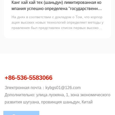
Канг хай хай тех (шаньдун) лимитированная ко
итет работников после начала работы и укрепить чув
мпания успешно определена "государственны
ство безопасности всего персонала. Активная пропаг
ми высокотехнологичными предприятиями"
анда знаний о безопасности, обеспечение того, чтоб
На днях в соответствии с докладом о Том, что корпор
ы каждый сотрудник чувствовал ответственность за бе
ация высоких новых технологий определяет методы у
зопасность и претворял в жизнь ответственность за б
правления был представлен список первых высокоте
езопасное производство.
хнологичных предприятий 2022 года, в которых канг х
ай хай тех (шаньдун) была успешно избрана.
Национальная горячая линия：
+86-536-5583066
Электронная почта：
kybgs01@126.com
Дополнительно: улица луокяна, 1, зона экономического
развития шугуана, провинция шаньдун, Китай